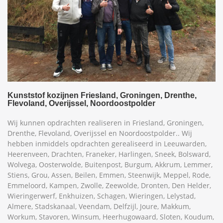
Kunststof kozijnen Friesland, Groningen, Drenthe,
Flevoland, Overijssel, Noordoostpolder
Wij kunnen opdrachten realiseren in Friesland, Groningen,
Drenthe, Flevoland, Overijssel en Noordoostpolder.. Wij
hebben inmiddels opdrachten gerealiseerd in Leeuwarden,
Heerenveen, Drachten, Franeker, Harlingen, Sneek, Bolsward,
Wolvega, Oosterwolde, Buitenpost, Burgum, Akkrum, Lemmer,
Stiens, Grou, Assen, Beilen, Emmen, Steenwijk, Meppel, Rode,
Emmeloord, Kampen, Zwolle, Zeewolde, Dronten, Den Helder,
Wieringerwerf, Enkhuizen, Schagen, Wieringen, Lelystad,
Almere, Stadskanaal, Veendam, Delfzijl, Joure, Makkum,
Workum, Stavoren, Winsum, Heerhugowaard, Sloten, Koudum,