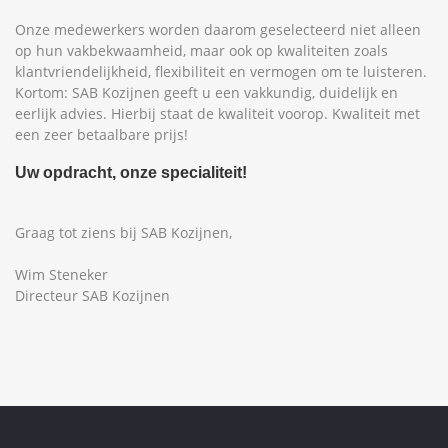
Onze medewerkers worden daarom geselecteerd niet alleen
op hun vakbekwaamheid, maar ook op kwaliteiten zoals
klantvriendelijkheid, flexibiliteit en vermogen om te luisteren.
Kortom: SAB Kozijnen geeft u een vakkundig, duidelijk en
eerlijk advies. Hierbij staat de kwaliteit voorop. Kwaliteit met
een zeer betaalbare prijs!
Uw opdracht, onze specialiteit!
Graag tot ziens bij SAB Kozijnen,
Wim Steneker
Directeur SAB Kozijnen